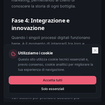
conoscere la storia di ogni bottiglia.
Fase 4: Integrazione e
innovazione
Quando i singoli processi digitali funzionano
bene, è il momento di integrarli tra loro e
iniziare a esplorare tecnologie più avanzate.
Utilizziamo i cookie
Azioni concrete:
Questo sito utilizza cookie tecnici essenziali e,
previo consenso, cookie analitici per migliorare la
Integrazione tra sistemi
: Fate in modo che i
tua esperienza di navigazione.
vari software "parlino" tra loro, evitando
Accetta tutti
duplicazioni di dati e attività.
Solo essenziali
Analisi dei dati
: Utilizzate i dati raccolti dai
vari sistemi per prendere decisioni più
informate (ad esempio, sull'andamento delle