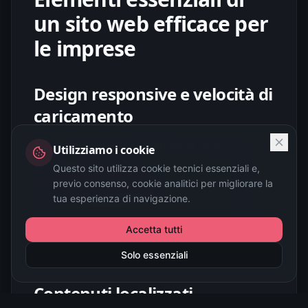
un sito web efficace per
le imprese
Design responsive e velocità di
caricamento
Il 53% dei visitatori abbandona un sito che
Utilizziamo i cookie
impiega più di 3 secondi a caricarsi (fonti:
Questo sito utilizza cookie tecnici essenziali e,
html.it
,
siteground.com
). Considerando che
previo consenso, cookie analitici per migliorare la
molti turisti utilizzeranno il cellulare per
tua esperienza di navigazione.
cercare servizi mentre sono in movimento, un
Accetta tutti
design responsive e tempi di caricamento
rapidi sono fondamentali.
Solo essenziali
Contenuti localizzati